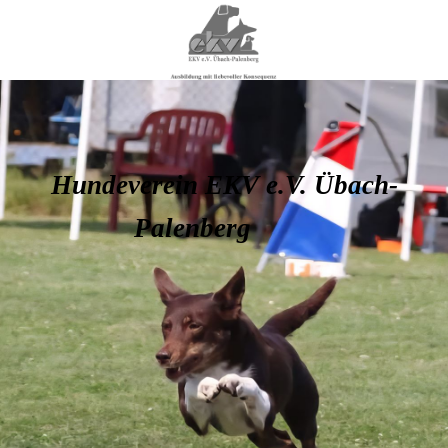
Hundeverein EKV e.V. Übach-
Palenberg